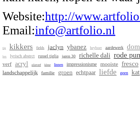
Website:
http://www.artfolio
Email:
info@artfolio.nl
kikkers
ybanez
dom
jaclyn
aardewerk
fields
heyboer
tip
rode pu
richelle dali
lyrisch abstrct
russel tiglia
jaren 30
hes
fresco
acryl
verf
mooiste
impressionisme
linnen
kleur
olieverf
liefde
kat
groen
echtpaar
landschappelijk
familie
geen