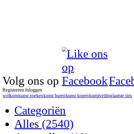
Volg ons op
Face
Registreren
Inloggen
welkom
kunst zoeken
kunst huren
kunst kopen
kunstveiling
laatste tips
Categoriën
Alles
(2540)