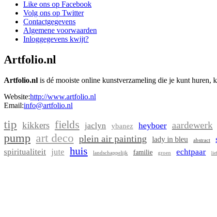
Like ons op Facebook
Volg ons op Twitter
Contactgegevens
Algemene voorwaarden
Inloggegevens kwijt?
Artfolio.nl
Artfolio.nl
is dé mooiste online kunstverzameling die je kunt huren, 
Website:
http://www.artfolio.nl
Email:
info@artfolio.nl
tip
fields
aardewerk
kikkers
heyboer
jaclyn
ybanez
pump
art deco
plein air painting
lady in bleu
abstract
huis
spiritualiteit
jute
echtpaar
familie
landschappelijk
groen
lie