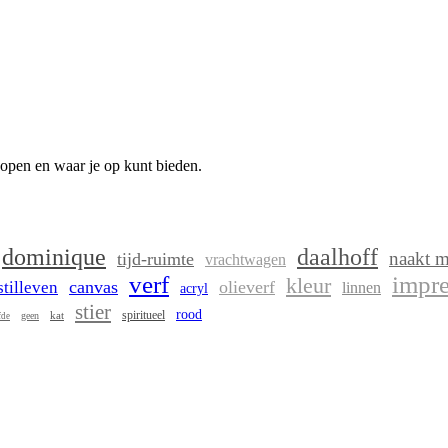
kopen en waar je op kunt bieden.
dominique
daalhoff
naakt m
tijd-ruimte
vrachtwagen
verf
impr
kleur
canvas
olieverf
stilleven
linnen
acryl
stier
rood
spiritueel
kat
geen
fde