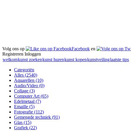
Volg ons op
Facebook
en
Registreren
Inloggen
welkom
kunst zoeken
kunst huren
kunst kopen
kunstveiling
laatste tips
Categoriën
Alles
(2540)
Aquarellen
(10)
Audio/Video
(0)
Collage
(3)
Computer Art
(65)
Edelmetaal
(7)
Emaille
(5)
Fotografie
(112)
Gemengde techniek
(91)
Glas
(15)
Grafiek
(22)