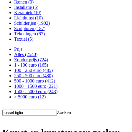
Ikonen
(0)
Installatie
(5)
Keramiek
(10)
Lichtkunst
(10)
Schilderijen
(1902)
Sculpturen
(187)
Tekeningen
(87)
Textiel
(5)
Prijs
Alles
(2540)
Zonder prijs
(724)
1 - 100 euro
(165)
100 - 250 euro
(485)
250 - 500 euro
(480)
500 - 1000 euro
(412)
1000 - 1500 euro
(221)
1500 - 5000 euro
(243)
> 5000 euro
(12)
Zoeken