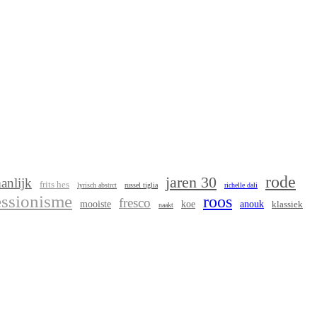
rode
jaren 30
anlijk
frits hes
lyrisch abstrct
russel tiglia
richelle dali
essionisme
roos
fresco
mooiste
koe
anouk
klassiek
naakt