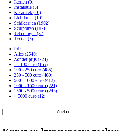
Ikonen
(0)
Installatie
(5)
Keramiek
(10)
Lichtkunst
(10)
Schilderijen
(1902)
Sculpturen
(187)
Tekeningen
(87)
Textiel
(5)
Prijs
Alles
(2540)
Zonder prijs
(724)
1 - 100 euro
(165)
100 - 250 euro
(485)
250 - 500 euro
(480)
500 - 1000 euro
(412)
1000 - 1500 euro
(221)
1500 - 5000 euro
(243)
> 5000 euro
(12)
Zoeken