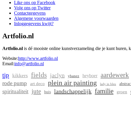
Like ons op Facebook
Volg ons op Twitter
Contactgegevens
Algemene voorwaarden
Inloggegevens kwijt?
Artfolio.nl
Artfolio.nl
is dé mooiste online kunstverzameling die je kunt huren, 
Website:
http://www.artfolio.nl
Email:
info@artfolio.nl
fields
aardewerk
tip
jaclyn
kikkers
heyboer
ybanez
plein air painting
rode pump
art deco
abstrac
lady in bleu
familie
jute
landschappelijk
spiritualiteit
groen
huis