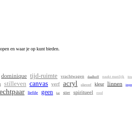
kopen en waar je op kunt bieden.
tijd-ruimte
dominique
vrachtwagen
naakt manlijk
daalhoff
frit
acryl
stilleven
canvas
linnen
verf
kleur
t
olieverf
impr
echtpaar
geen
spiritueel
liefde
stier
rood
kat