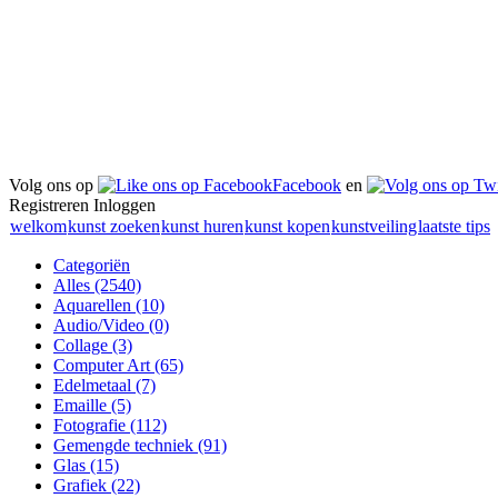
Volg ons op
Facebook
en
Registreren
Inloggen
welkom
kunst zoeken
kunst huren
kunst kopen
kunstveiling
laatste tips
Categoriën
Alles
(2540)
Aquarellen
(10)
Audio/Video
(0)
Collage
(3)
Computer Art
(65)
Edelmetaal
(7)
Emaille
(5)
Fotografie
(112)
Gemengde techniek
(91)
Glas
(15)
Grafiek
(22)