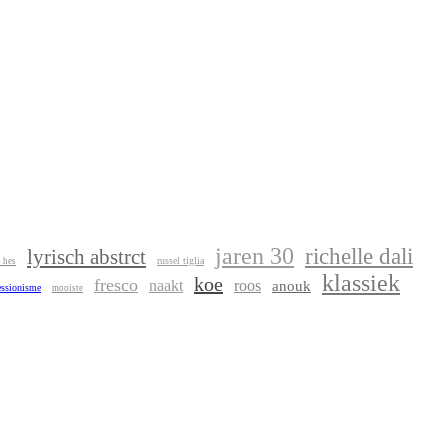
jaren 30
richelle dali
lyrisch abstrct
russel tiglia
s hes
klassiek
koe
fresco
naakt
roos
anouk
essionisme
mooiste