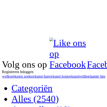
Volg ons op
Face
Registreren
Inloggen
welkom
kunst zoeken
kunst huren
kunst kopen
kunstveiling
laatste tips
Categoriën
Alles
(2540)