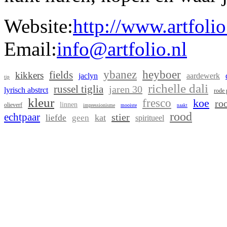
Website:
http://www.artfolio
Email:
info@artfolio.nl
ybanez
heyboer
fields
kikkers
jaclyn
aardewerk
tip
richelle dali
russel tiglia
jaren 30
lyrisch abstrct
rode
kleur
fresco
koe
ro
linnen
olieverf
impressionisme
mooiste
naakt
rood
echtpaar
stier
kat
liefde
geen
spiritueel